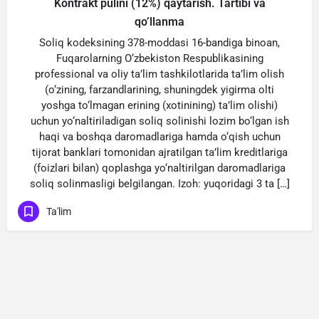
Kontrakt pulini (12%) qaytarish. Tartibi va
qo’llanma
Soliq kodeksining 378-moddasi 16-bandiga binoan,
Fuqarolarning O‘zbekiston Respublikasining
professional va oliy ta’lim tashkilotlarida ta’lim olish
(o‘zining, farzandlarining, shuningdek yigirma olti
yoshga to‘lmagan erining (xotinining) ta’lim olishi)
uchun yo‘naltiriladigan soliq solinishi lozim bo‘lgan ish
haqi va boshqa daromadlariga hamda o‘qish uchun
tijorat banklari tomonidan ajratilgan ta’lim kreditlariga
(foizlari bilan) qoplashga yo‘naltirilgan daromadlariga
soliq solinmasligi belgilangan. Izoh: yuqoridagi 3 ta […]
Ta'lim