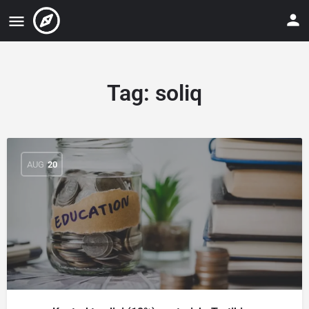
Tag:
soliq
AUG
20