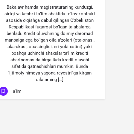
Bakalavr hamda magistraturaning kunduzgi,
sirtqi va kechki ta’lim shaklida to‘lov-kontrakt
asosida o‘qishga qabul qilingan O‘zbekiston
Respublikasi fuqarosi bo‘lgan talabalarga
beriladi. Kredit oluvchining doimiy daromad
manbaiga ega bo‘lgan oila a’zolari (ota-onasi,
aka-ukasi, opa-singlisi, eri yoki xotini) yoki
boshqa uchinchi shaxslar ta’lim krediti
shartnomasida birgalikda kredit oluvchi
sifatida qatnashishlari mumkin. Bunda
“Ijtimoiy himoya yagona reyestri”ga kirgan
oilalarning […]
Ta'lim