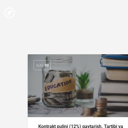
AUG
20
Kontrakt pulini (12%) qaytarish. Tartibi va