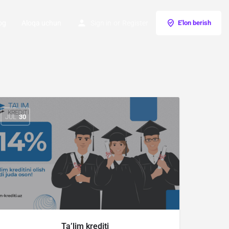
og
Aloqa uchun
Sign in
or
Register
E'lon berish
JUL
30
Ta’lim krediti