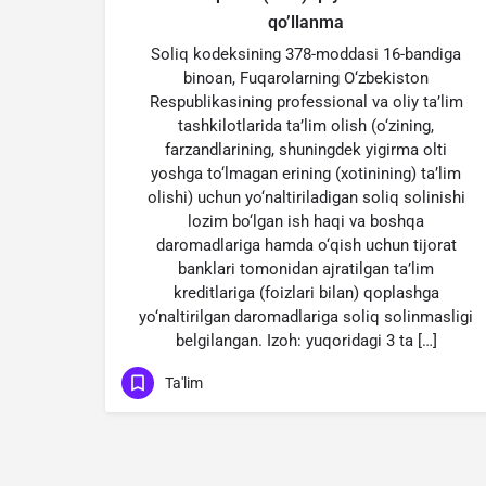
qo’llanma
Soliq kodeksining 378-moddasi 16-bandiga
binoan, Fuqarolarning O‘zbekiston
Respublikasining professional va oliy ta’lim
tashkilotlarida ta’lim olish (o‘zining,
farzandlarining, shuningdek yigirma olti
yoshga to‘lmagan erining (xotinining) ta’lim
olishi) uchun yo‘naltiriladigan soliq solinishi
lozim bo‘lgan ish haqi va boshqa
daromadlariga hamda o‘qish uchun tijorat
banklari tomonidan ajratilgan ta’lim
kreditlariga (foizlari bilan) qoplashga
yo‘naltirilgan daromadlariga soliq solinmasligi
belgilangan. Izoh: yuqoridagi 3 ta […]
Ta'lim