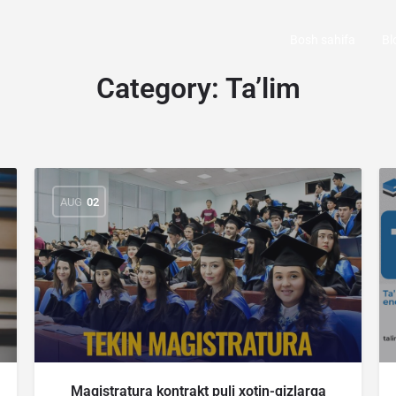
Bosh sahifa
Bl
Category:
Ta’lim
AUG
02
Magistratura kontrakt puli xotin-qizlarga