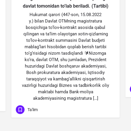
davlat tomonidan to’lab beriladi. (Tartibi)
Hukumat qarori (447-son, 15.08.2022
y.) bilan Davlat OTMning magistratura
bosqichiga to‘lov-kontrakt asosida qabul
qilingan va ta’lim olayotgan xotin-qizlarning
to‘lov-kontrakt summasini Davlat budjeti
mablag‘lari hisobidan qoplab berish tartibi
to‘g‘risidagi nizom tasdiqlandi 🔰Nizomga
ko‘ra, davlat OTM, shu jumladan, Prezident
huzuridagi Davlat boshqaruv akademiyasi,
Bosh prokuratura akademiyasi, Iqtisodiy
taraqqiyot va kambag‘allikni qisqartirish
vazirligi huzuridagi Biznes va tadbirkorlik oliy
maktabi hamda Bank-moliya
akademiyasining magistratura […]
Ta'lim