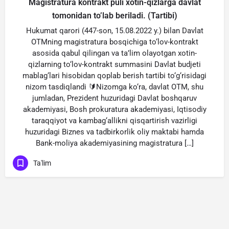
Magistratura kontrakt puli xotin-qizlarga davlat
tomonidan to’lab beriladi. (Tartibi)
Hukumat qarori (447-son, 15.08.2022 y.) bilan Davlat
OTMning magistratura bosqichiga to‘lov-kontrakt
asosida qabul qilingan va ta’lim olayotgan xotin-
qizlarning to‘lov-kontrakt summasini Davlat budjeti
mablag‘lari hisobidan qoplab berish tartibi to‘g‘risidagi
nizom tasdiqlandi 🔰Nizomga ko‘ra, davlat OTM, shu
jumladan, Prezident huzuridagi Davlat boshqaruv
akademiyasi, Bosh prokuratura akademiyasi, Iqtisodiy
taraqqiyot va kambag‘allikni qisqartirish vazirligi
huzuridagi Biznes va tadbirkorlik oliy maktabi hamda
Bank-moliya akademiyasining magistratura […]
Ta'lim