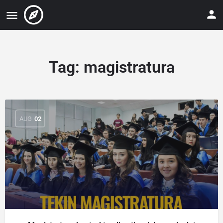
Tag:
magistratura
AUG
02