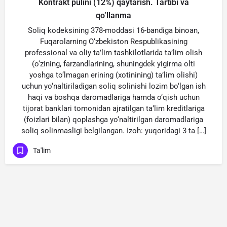
Kontrakt pulini (12%) qaytarish. Tartibi va
qo’llanma
Soliq kodeksining 378-moddasi 16-bandiga binoan,
Fuqarolarning O‘zbekiston Respublikasining
professional va oliy ta’lim tashkilotlarida ta’lim olish
(o‘zining, farzandlarining, shuningdek yigirma olti
yoshga to‘lmagan erining (xotinining) ta’lim olishi)
uchun yo‘naltiriladigan soliq solinishi lozim bo‘lgan ish
haqi va boshqa daromadlariga hamda o‘qish uchun
tijorat banklari tomonidan ajratilgan ta’lim kreditlariga
(foizlari bilan) qoplashga yo‘naltirilgan daromadlariga
soliq solinmasligi belgilangan. Izoh: yuqoridagi 3 ta […]
Ta'lim