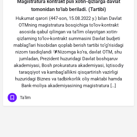
Magistratura kontrakt puli xotin-qizlarga davlat
tomonidan to’lab beriladi. (Tartibi)
Hukumat qarori (447-son, 15.08.2022 y.) bilan Davlat
OTMning magistratura bosqichiga to‘lov-kontrakt
asosida qabul qilingan va ta’lim olayotgan xotin-
qizlarning to‘lov-kontrakt summasini Davlat budjeti
mablag‘lari hisobidan qoplab berish tartibi to‘g‘risidagi
nizom tasdiqlandi 🔰Nizomga ko‘ra, davlat OTM, shu
jumladan, Prezident huzuridagi Davlat boshqaruv
akademiyasi, Bosh prokuratura akademiyasi, Iqtisodiy
taraqqiyot va kambag‘allikni qisqartirish vazirligi
huzuridagi Biznes va tadbirkorlik oliy maktabi hamda
Bank-moliya akademiyasining magistratura […]
Ta'lim