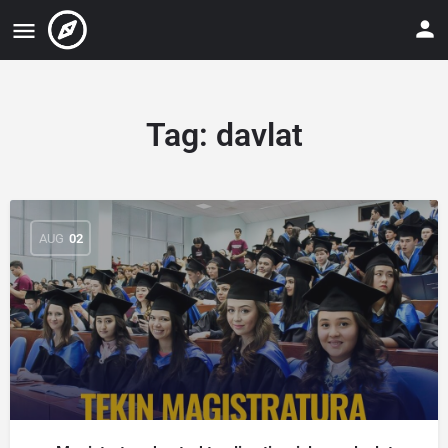
Tag:
davlat
AUG
02