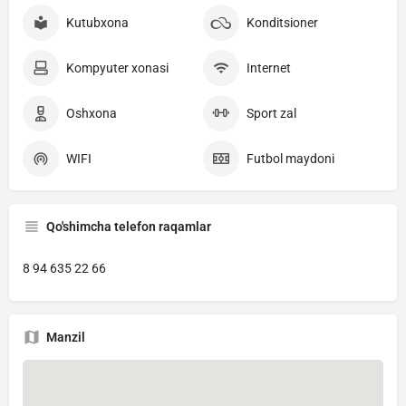
Kutubxona
Konditsioner
Kompyuter xonasi
Internet
Oshxona
Sport zal
WIFI
Futbol maydoni
Qo'shimcha telefon raqamlar
8 94 635 22 66
Manzil