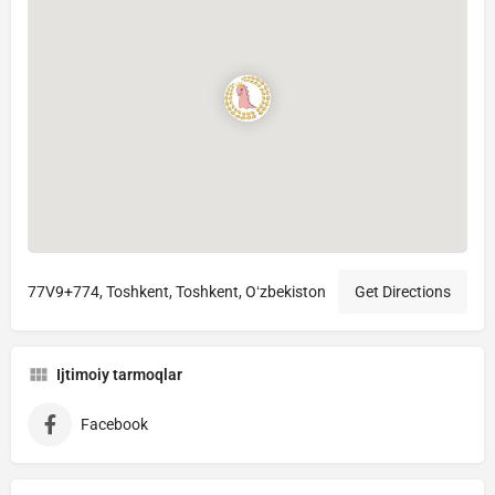
77V9+774, Тоshkent, Toshkent, Oʻzbekiston
Get Directions
Ijtimoiy tarmoqlar
Facebook