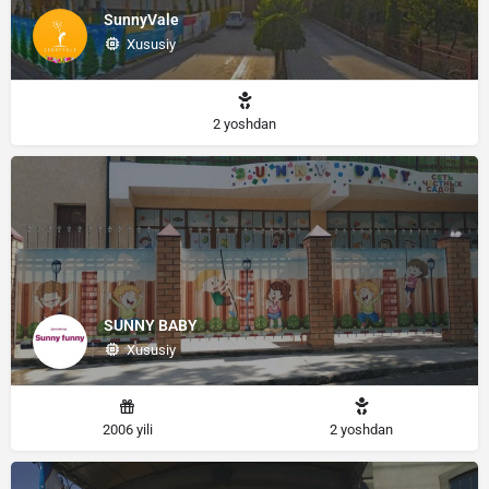
SunnyVale
Xususiy
2 yoshdan
SUNNY BABY
Xususiy
2006 yili
2 yoshdan