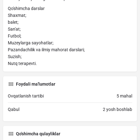
Qo'shimcha darslar
Shaxmat;
balet;
San'at;
Futbol;
Muzeylarga sayohatlar;
Pazandachilik va ilmiy mahorat darslari;
Suzish;
Nutq terapevti.
Foydali ma'lumotlar
Ovqatlanish tartibi
5 mahal
Qabul
2 yosh boshlab
Qo'shimcha qulayliklar