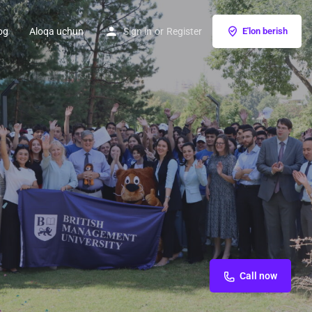
og
Aloqa uchun
Sign in
or
Register
E'lon berish
Call now