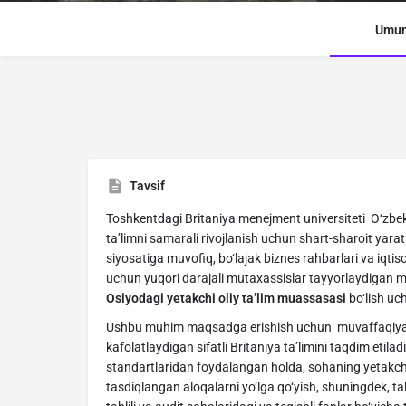
Umum
Tavsif
Toshkentdagi Britaniya menejment universiteti O‘zbek
ta’limni samarali rivojlanish uchun shart-sharoit yarat
siyosatiga muvofiq, bo‘lajak biznes rahbarlari va iqt
uchun yuqori darajali mutaxassislar tayyorlaydigan 
Osiyodagi yetakchi oliy ta’lim muassasasi
bo‘lish uch
Ushbu muhim maqsadga erishish uchun muvaffaqiyatl
kafolatlaydigan sifatli Britaniya ta’limini taqdim etila
standartlaridan foydalangan holda, sohaning yetakch
tasdiqlangan aloqalarni yo‘lga qo‘yish, shuningdek, ta