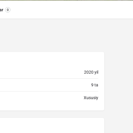
ar
0
2020 yil
9 ta
Xususiy