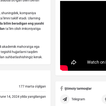
 talabda bo‘lgan bilim berish
ar, shuningdek, kompaniya
’limni taklif etadi. Ularning
sida bilim beradigan eng yaxshi
rdan
ta’lim olish imkoniyatiga
iqli akademik mahoratga ega
 tegishli hujjatlarni taqdim
ilan suhbatlashishingiz kerak.
177 marta o'qilgan
Ijtimoiy tarmoqlar
June 14, 2024 yilda yangilangan
Telegram