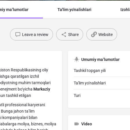
iy ma’lumotlar
Ta'lim yo'nalishlari
Izohl
Leave a review
Share
Website
Umumiy ma’lumotlar
iston Respublikasining oliy
Tashkil topgan yili
ishga qaratilgan izchil
isodiyotning muhim tarmoqlari
Ta'lim yo'nalishlari
menejment bo‘yicha
Markaziy
un tashkil etilgan
Turi
i professional karyerani
di Bunga jahon ta’lim
i kompaniyalari bilan
labalarga moliya, biznes, moliya
Video