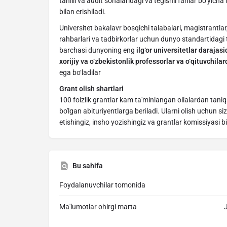
tahlili va audit sohalaridagi va tegishli fanlar bo‘yicha
bilan erishiladi.
Universitet bakalavr bosqichi talabalari, magistrantl
rahbarlari va tadbirkorlar uchun dunyo standartidagi ta
barchasi dunyoning eng
ilg‘or universitetlar daraja
xorijiy va o‘zbekistonlik professorlar va o‘qituvchila
ega bo‘ladilar
Grant olish shartlari
100 foizlik grantlar kam ta'minlangan oilalardan tan
bo'lgan abituriyentlarga beriladi. Ularni olish uchun siz
etishingiz, insho yozishingiz va grantlar komissiyasi b
Bu sahifa
Foydalanuvchilar tomonida
Ma'lumotlar ohirgi marta