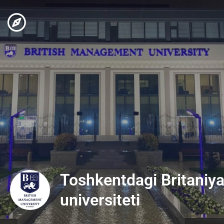
Toshkentdagi Britaniy
universiteti