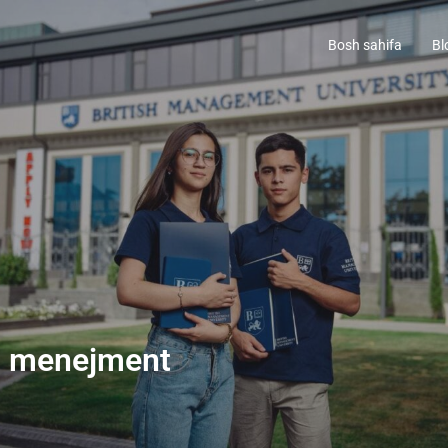
Bosh sahifa
Bl
a menejment