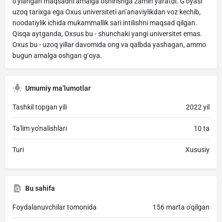
o’ylangan maqsadni amalga oshirishga zamin yaratdi. G’oyasi
uzoq tarixga ega Oxus universiteti an’anaviylikdan voz kechib,
noodatiylik ichida mukammallik sari intilishni maqsad qilgan.
Qisqa aytganda, Oxsus bu - shunchaki yangi universitet emas.
Oxus bu - uzoq yillar davomida ong va qalbda yashagan, ammo
bugun amalga oshgan g‘oya.
Umumiy ma’lumotlar
Tashkil topgan yili
2022 yil
Ta'lim yo'nalishlari
10 ta
Turi
Xususiy
Bu sahifa
Foydalanuvchilar tomonida
156 marta o'qilgan