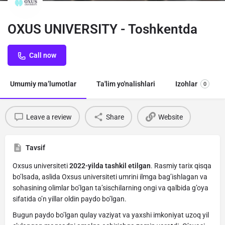
OXUS UNIVERSITY - Toshkentda
Call now
Umumiy ma’lumotlar
Ta'lim yo'nalishlari
Izohlar
0
Leave a review
Share
Website
Tavsif
Oxsus universiteti
2022-yilda tashkil etilgan
. Rasmiy tarix qisqa
bo’lsada, aslida Oxsus universiteti umrini ilmga bag’ishlagan va
sohasining olimlar bo’lgan ta’sischilarning ongi va qalbida g’oya
sifatida o’n yillar oldin paydo bo’lgan.
Bugun paydo bo’lgan qulay vaziyat va yaxshi imkoniyat uzoq yil