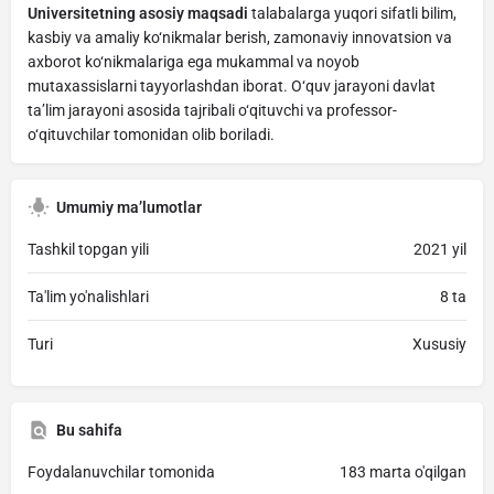
Universitetning asosiy maqsadi
talabalarga yuqori sifatli bilim,
kasbiy va amaliy ko‘nikmalar berish, zamonaviy innovatsion va
axborot ko‘nikmalariga ega mukammal va noyob
mutaxassislarni tayyorlashdan iborat. O‘quv jarayoni davlat
ta’lim jarayoni asosida tajribali o‘qituvchi va professor-
o‘qituvchilar tomonidan olib boriladi.
Umumiy ma’lumotlar
Tashkil topgan yili
2021 yil
Ta'lim yo'nalishlari
8 ta
Turi
Xususiy
Bu sahifa
Foydalanuvchilar tomonida
183 marta o'qilgan