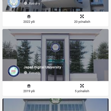
Xususiy
2022 yili
20 yo'nalish
Japan Digital University
Xususiy
2019 yili
5 yo'nalish