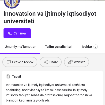
Innovatsion va ijtimoiy iqtisodiyot
universiteti
Call now
Umumiy ma’lumotlar
Ta'lim yo'nalishlari
Izohlar
0
Leave a review
Share
Website
Tavsif
Innovatsion va ijtimoiy iqtisodiyot universiteti Toshkent
shahridagi nodavlat oliy ta’lim muassasasi bo‘lib, ijtimoiy-
iqtisodiy faoliyat sohasida professional, raqobatbardosh va
bilimdon kadrlarni tayyorlaydi.