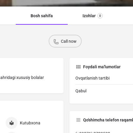
Bosh sahifa
Izohlar
0
Call now
Foydali ma'lumotlar
hridagi xususiy bolalar
Ovqatlanish tartibi
Qabul
Qo'shimcha telefon raqam
Kutubxona