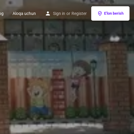
og
Aloqa uchun
Sign in
or
Register
E'lon berish