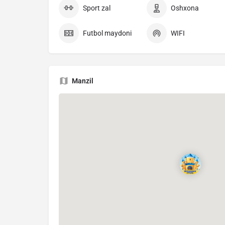
Sport zal
Oshxona
Futbol maydoni
WIFI
Manzil