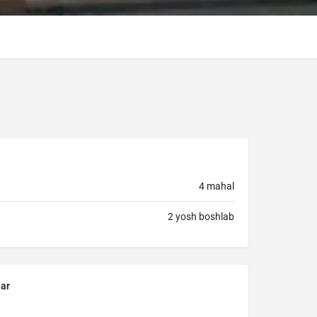
4 mahal
2 yosh boshlab
lar