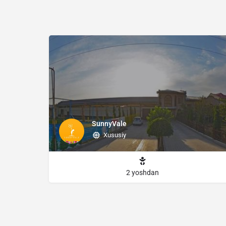
SunnyVale
Xususiy
2 yoshdan