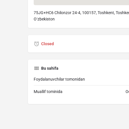
75JG+HC6 Chilonzor 24-4, 100157, Тоshkent, Toshke
Oʻzbekiston
Closed
Bu sahifa
Foydalanuvchilar tomonidan
Muallif tominida
O