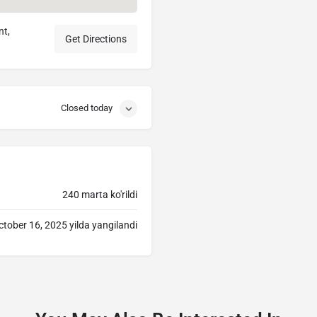
nt,
Get Directions
Closed today
240 marta ko'rildi
ctober 16, 2025 yilda yangilandi