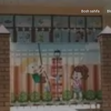
Bosh sahifa
Bl