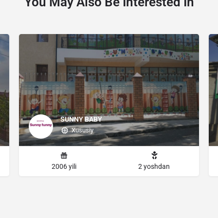
You May Also Be Interested In
SUNNY BABY
Xususiy
2006 yili
2 yoshdan