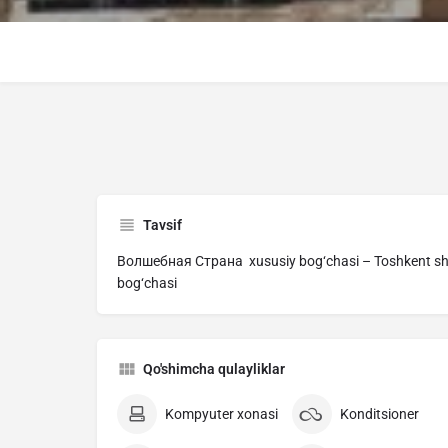
Tavsif
Волшебная Страна xususiy bog‘chasi – Toshkent sha
bog‘chasi
Qo'shimcha qulayliklar
Kompyuter xonasi
Konditsioner