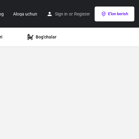
og
Aloqa uchun
Sign in
or
Register
E'lon berish
ri
Bog'chalar