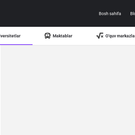
Bosh sahifa
Bl
versitetlar
Maktablar
O'quv markazla