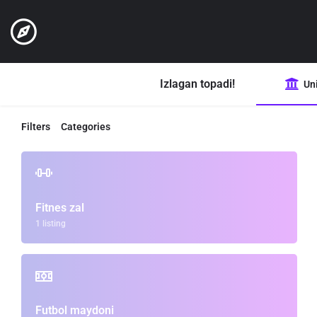
Izlagan topadi!
Uni
Filters
Categories
Fitnes zal
1 listing
Futbol maydoni