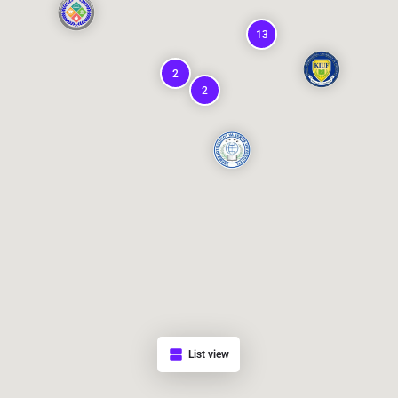
13
2
2
List view