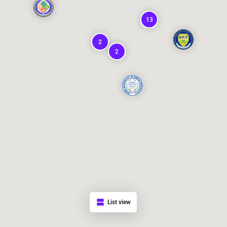
13
2
2
List view