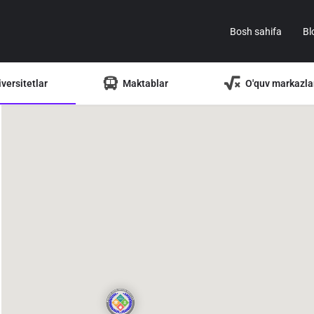
Bosh sahifa
Bl
versitetlar
Maktablar
O'quv markazla