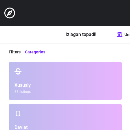
Izlagan topadi!
Uni
Filters
Categories
Xususiy
33 listings
Davlat