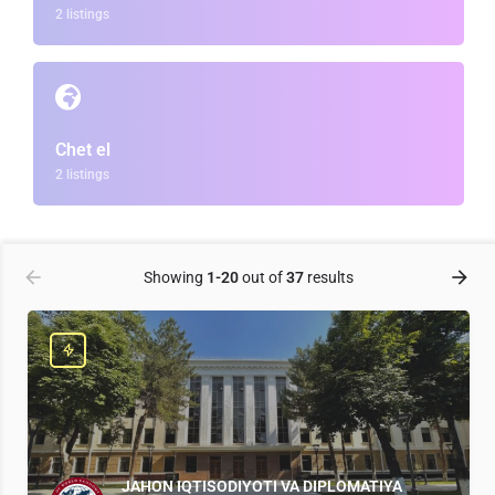
2 listings
Chet el
2 listings
Showing
1-20
out of
37
results
JAHON IQTISODIYOTI VA DIPLOMATIYA