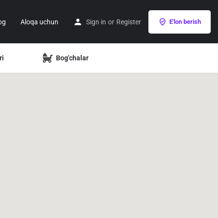
og
Aloqa uchun
Sign in
or
Register
E'lon berish
ri
Bog'chalar